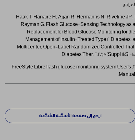
لمراجع
1. Haak T, Hanaire H, Ajjan R, Hermanns N, Riveline JP,
Rayman G. Flash Glucose-Sensing Technology as 
Replacement for Blood Glucose Monitoring for th
Management of Insulin-Treated Type 2 Diabetes: 
Multicenter, Open-Label Randomized Controlled Trial
Diabetes Ther. 2017;8(Suppl 1):S1-15
2. FreeStyle Libre flash glucose monitoring system User's
Manual
ارجع إلى صفحة الأسئلة الشائعة