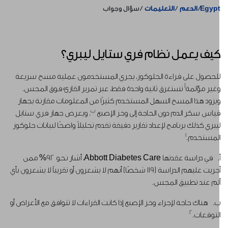
Egyp
الدعم
التعليمات
سؤال وجواب
يف يعمل نظام فري ستايل ليبري؟
لحصول على قراءة الجلوكوز، يجري المستخدمون عملية مسح سريعة
أ
غير مؤلمة
تستغرق ثانية واحدة فقط، عبر تمرير القارئ فوق المجس.
يزود هذا المسح السهل المستخدم كثيرًا من المعلومات مقارنة بجهاز
ب
ياس سكر الدم دون الحاجة إلى وخز الإصبع
. ويعرض جهاز فري ستايل
يبري كذلك برنامج لإعداد تقارير دقيقة تقدم تحليلاً واضحًا لبيانات جلوكوز
1
لمستخدم.
أ. في دراسة عقدتها Abbott Diabetes Care، أشار نحو 92% ممن
أجريت عليهم الدراسة (119 شخصًا) أنهم لا يشعرون أو تقريباً لا يشعرون بأي
لم عند تطبيق المجس.
. هناك حاجة لإجراء وخز الإصبع إذا كانت القراءات لا تتوافق مع الأعراض أو
2
لتوقعات.