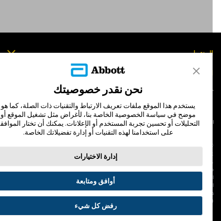
لمنتجات
تصل بنا
نحن نقدر خصوصيتك
يستخدم هذا الموقع ملفات تعريف الارتباط والتقنيات ذات الصلة، كما هو
موضح في سياسة الخصوصية الخاصة بنا، لأغراض مثل تشغيل الموقع أو
لشروط والأحكام
سياسة الخصوصية
التحليلات أو تحسين تجربة المستخدم أو الإعلانات. يمكنك أن تختار الموافقة
على استخدامنا لهذه التقنيات أو إدارة تفضيلاتك الخاصة.
© Abbott 202
لاف المجس، فري ستايل، وليبري، والعلامات التجارية ذات الصلة هي علامات لشركة أبوت
إدارة الاختيارات
 لا يجوز استخدام أي علامة تجارية أو الاسم التجاري أو المظهر التجاري لأبوت في هذا الموقع
ن دون الحصول على إذن كتابي مسبق من أبوت، إلا لتحديد منتج أو خدمات الشركة. هذا
لموقع والمعلومات التي تحتويه مقصودة لسكان دولة جمهورية مصر العربية فقط. إن
أوافق ومتابعة
لصور والبيانات الواردة صورية لأغراض توضيحية فقط. ولا تمثل مريضًا حقيقيًا أو بيانات
قيقية.
ADC-53188-V3.
رفض كل شيء