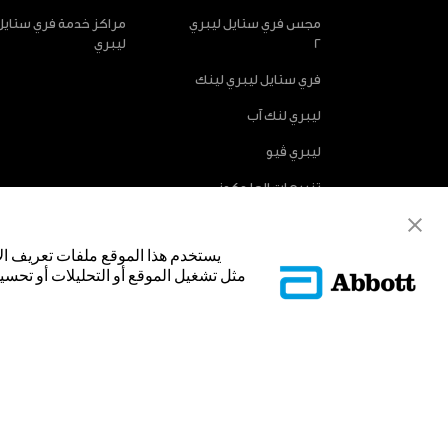
مجس فري ستايل ليبري
مراكز خدمة فري ستايل
2
ليبري
فري ستايل ليبري لينك
ليبري لنك آب
ليبري ڤيو
تنبيهات الجلوكوز
الاختيارية
يستخدم هذا الموقع ملفات تعريف ال
مثل تشغيل الموقع أو التحليلات أو تحسين
© Abbott 2025.
غلاف المجس، فري ستايل، وليبري، والعلامات التجارية ذات الصلة هي علامات
تجارية أو الاسم التجاري أو المظهر التجاري لأبوت في هذا الموقع من دون الح
لتحديد منتج أو خدمات الشركة. هذا الموقع والمعلومات التي تحتويه مق
فقط. إن الصور والبيانات الواردة صورية لأغراض توضيحية فقط. ولا تمثل مري
ADC-53188-V3.0