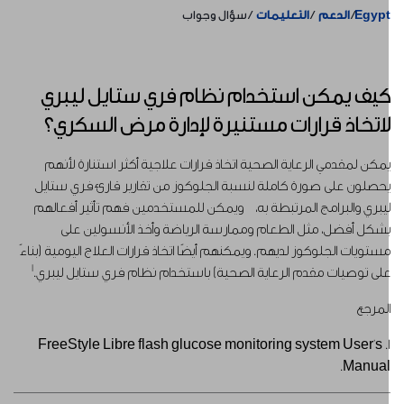
Egyp
الدعم
التعليمات
سؤال وجواب
يف يمكن استخدام نظام فري ستايل ليبري
اتخاذ قرارات مستنيرة لإدارة مرض السكري؟
مكن لمقدمي الرعاية الصحية اتخاذ قرارات علاجية أكثر استنارة لأنهم
حصلون على صورة كاملة لنسبة الجلوكوز من تقارير قارئ فري ستايل
يبري والبرامج المرتبطة به، ويمكن للمستخدمين فهم تأثير أفعالهم
شكل أفضل، مثل الطعام وممارسة الرياضة وأخذ الأنسولين على
ستويات الجلوكوز لديهم. ويمكنهم أيضًا اتخاذ قرارات العلاج اليومية (بناءً
1
لى توصيات مقدم الرعاية الصحية) باستخدام نظام فري ستايل ليبري.
لمرجع
1. FreeStyle Libre flash glucose monitoring system User's
Manual