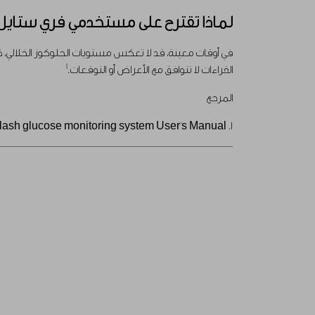
لماذا تقترح على مستخدمي فري ستايل ل
في أوقات معينة، قد لا تعكس مستويات الجلوكوز الخلالي، كم
1
القراءات لا تتوافق مع الأعراض أو التوقعات.
المرجع
1. FreeStyle Libre flash glucose monitoring system User's Manual.