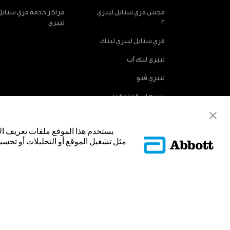
مجس فري ستايل ليبري
مراكز خدمة فري ستايل
2
ليبري
فري ستايل ليبري لينك
ليبري لنك آب
ليبري ڤيو
تنبيهات الجلوكوز
الاختيارية
يستخدم هذا الموقع ملفات تعريف ال
مثل تشغيل الموقع أو التحليلات أو تحسين
© Abbott 2025.
غلاف المجس، فري ستايل، وليبري، والعلامات التجارية ذات الصلة هي علامات
تجارية أو الاسم التجاري أو المظهر التجاري لأبوت في هذا الموقع من دون الح
لتحديد منتج أو خدمات الشركة. هذا الموقع والمعلومات التي تحتويه مق
فقط. إن الصور والبيانات الواردة صورية لأغراض توضيحية فقط. ولا تمثل مري
ADC-53188-V3.0