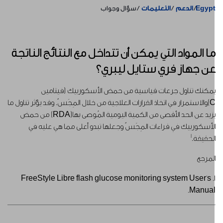
Egyp
الدعم
التعليمات
سؤال وجواب
ا المواد التي يمكن أن تتداخل مع النتائج الناتجة
ن جهاز فري ستايل ليبري؟
مكنك تناول جرعات قياسية من حمض الأسكوربيك (فيتامين
C)والاستمرار في اتخاذ القرارات العلاجية من خلال المِجَسّ. وقد يؤثر تناول ما
يزيد عن الحد الأقصى من الكمية اليومية المُوصى بها(RDA) من حمض
لأسكوربيك في قراءات المِجَسّ وجعلها تبدو أعلى مما هي عليه في
1
لحقيقة.
لمرجع
1. FreeStyle Libre flash glucose monitoring system User's
Manual