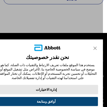
لمنتجات
تصل بنا
نحن نقدر خصوصيتك
يستخدم هذا الموقع ملفات تعريف الارتباط والتقنيات ذات الصلة، كما هو
موضح في سياسة الخصوصية الخاصة بنا، لأغراض مثل تشغيل الموقع أو
التحليلات أو تحسين تجربة المستخدم أو الإعلانات. يمكنك أن تختار الموافقة
لشروط والأحكام
سياسة الخصوصية
على استخدامنا لهذه التقنيات أو إدارة تفضيلاتك الخاصة.
© Abbott 202
إدارة الاختيارات
لاف المجس، فري ستايل، وليبري، والعلامات التجارية ذات الصلة هي علامات لشركة أبوت
 لا يجوز استخدام أي علامة تجارية أو الاسم التجاري أو المظهر التجاري لأبوت في هذا الموقع
ن دون الحصول على إذن كتابي مسبق من أبوت، إلا لتحديد منتج أو خدمات الشركة. هذا
أوافق ومتابعة
لموقع والمعلومات التي تحتويه مقصودة لسكان دولة جمهورية مصر العربية فقط. إن
لصور والبيانات الواردة صورية لأغراض توضيحية فقط. ولا تمثل مريضًا حقيقيًا أو بيانات