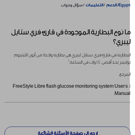
Egyp
الدعم
التعليمات
سؤال وجواب
ا نوع البطارية الموجودة في قارئ فري ستايل
يبري؟
لبطارية في قارئ فري ستايل ليبري هي بطارية واحدة من أيون الليثيوم
1
وليمر بحد أقصى 1.4 وات في الساعة.
لمرجع
1. FreeStyle Libre flash glucose monitoring system User's
Manual
ارجع إلى صفحة الأسئلة الشائعة