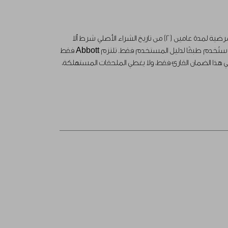
تضمن (Abbott) Abbott Diabetes Care أن يكون قارئ فري ستايل ليبري (القارئ) خاليًا من العيوب في المادة والصنعة وأن يكون بجودة مرضية لمدة عامين (2) من تاريخ الشراء الأصلي شرط ألا
يكون قد خضع للتعديل أو التغيير أو سوء الاستخدام. يكون هذا الضمان المحدود ساري المفعول إذا كان القارئ معيبًا في المادة أو الصنعة، وقد استُخدم طبقًا لدليل المستخدم فقط. تلتزم Abbott فقط
البديل من طراز أو نوع مختلف. يغطي هذا الضمان القارئ فقط، ولا يغطي الملحقات المستهلكة،