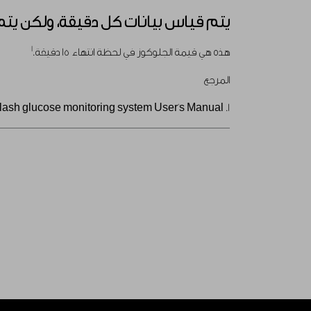
يتم قياس بيانات كل دقيقة، ولكن يتم تخزين البيانات في 15 دقيقة. ماذا 
1
هذه هي قيمة الجلوكوز في لحظة انتهاء 15 دقيقة.
المرجع
1. FreeStyle Libre flash glucose monitoring system User's Manual.