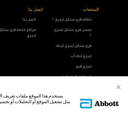
المنتجات
اتصل بنا
نظام فري ستايل ليبري 2
اتصل بنا
مجس فري ستايل ليبري
مراكز خدمة فري ستايل
2
ليبري
فري ستايل ليبري لينك
ليبري لنك آب
ليبري ڤيو
تنبيهات الجلوكوز
الاختيارية
يستخدم هذا الموقع ملفات تعريف ال
مثل تشغيل الموقع أو التحليلات أو تحسين
© Abbott 2025.
غلاف المجس، فري ستايل، وليبري، والعلامات التجارية ذات الصلة هي علامات