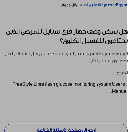
Egyp
الدعم
التعليمات
سؤال وجواب
ل يمكن وصف جهاز فري ستايل للمرضى الذين
حتاجون للغسيل الكلوي؟
م يتم تقييم نظام فري ستايل ليبري للاستخدام من قبل الأشخاص الذين
1
خضعون لغسيل الكلى.
لمرجع
1. FreeStyle Libre flash glucose monitoring system User's
Manual
ارجع إلى صفحة الأسئلة الشائعة