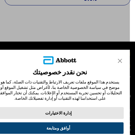
لمنتجات
تصل بنا
نحن نقدر خصوصيتك
يستخدم هذا الموقع ملفات تعريف الارتباط والتقنيات ذات الصلة، كما هو
موضح في سياسة الخصوصية الخاصة بنا، لأغراض مثل تشغيل الموقع أو
التحليلات أو تحسين تجربة المستخدم أو الإعلانات. يمكنك أن تختار الموافقة
لشروط والأحكام
سياسة الخصوصية
على استخدامنا لهذه التقنيات أو إدارة تفضيلاتك الخاصة.
© Abbott 202
إدارة الاختيارات
لاف المجس، فري ستايل، وليبري، والعلامات التجارية ذات الصلة هي علامات لشركة أبوت
 لا يجوز استخدام أي علامة تجارية أو الاسم التجاري أو المظهر التجاري لأبوت في هذا الموقع
ن دون الحصول على إذن كتابي مسبق من أبوت، إلا لتحديد منتج أو خدمات الشركة. هذا
أوافق ومتابعة
لموقع والمعلومات التي تحتويه مقصودة لسكان دولة جمهورية مصر العربية فقط. إن
لصور والبيانات الواردة صورية لأغراض توضيحية فقط. ولا تمثل مريضًا حقيقيًا أو بيانات