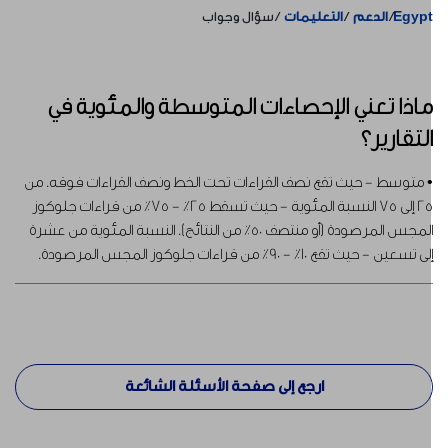
Egyp
الدعم
التعليمات
سؤال وجواب
اذا تعني الإحصاءات المتوسطة والمئوية في
لتقارير؟
 متوسط - حيث تقع نصف القراءات تحت الخط ونصف القراءات فوقه. من
25 إلى 75 النسبة المئوية - حيث تسقط 25٪ - 75٪ من قراءات جلوكوز
المجس المرصودة (أو منتصف 50٪ من النتائج). النسبة المئوية من عشرة
لى تسعين - حيث تقع 10٪ - 90٪ من قراءات جلوكوز المجس المرصودة.
ارجع إلى صفحة الأسئلة الشائعة