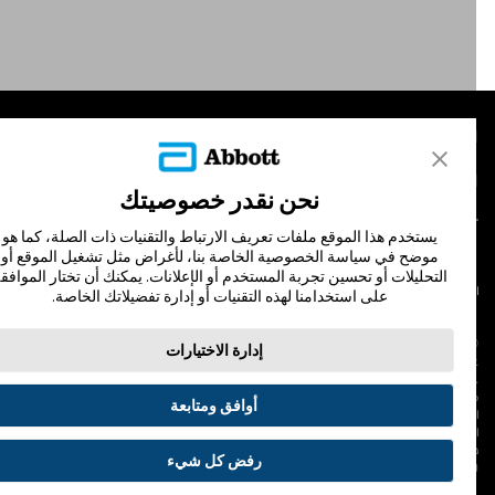
لمنتجات
تصل بنا
نحن نقدر خصوصيتك
يستخدم هذا الموقع ملفات تعريف الارتباط والتقنيات ذات الصلة، كما هو
موضح في سياسة الخصوصية الخاصة بنا، لأغراض مثل تشغيل الموقع أو
التحليلات أو تحسين تجربة المستخدم أو الإعلانات. يمكنك أن تختار الموافقة
لشروط والأحكام
سياسة الخصوصية
على استخدامنا لهذه التقنيات أو إدارة تفضيلاتك الخاصة.
© Abbott 202
إدارة الاختيارات
لاف المجس، فري ستايل، وليبري، والعلامات التجارية ذات الصلة هي علامات لشركة أبوت
 لا يجوز استخدام أي علامة تجارية أو الاسم التجاري أو المظهر التجاري لأبوت في هذا الموقع
ن دون الحصول على إذن كتابي مسبق من أبوت، إلا لتحديد منتج أو خدمات الشركة. هذا
أوافق ومتابعة
لموقع والمعلومات التي تحتويه مقصودة لسكان دولة جمهورية مصر العربية فقط. إن
لصور والبيانات الواردة صورية لأغراض توضيحية فقط. ولا تمثل مريضًا حقيقيًا أو بيانات
قيقية.
رفض كل شيء
ADC-53188-V3.