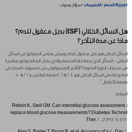
Egyp
الدعم
التعليمات
سؤال وجواب
هل السائل الخلالي (ISF) بديل معقول للدم؟
اذا عن مدة التأخر؟
لسائل الخلالي هو بديل معقول للدم. ويمكن قياس الجلوكوز في السائل
لخلالي - السائل الذي يحيط خلايا الجسم، والذي ينتقل اليه الجلوكوز مباشرة
من شعيرات الدورة الدموية.¹ التأخير الفيسيولوجي بين مستويات السكر في
الدم و تلك في السائل الخلالي هو 2.4 ± 4.6 دقيقة للبالغين و 2.1 ± 5.0
2
قيقة للأطفال
.
لمراجع
1. Rebrin K, Steil GM. Can interstitial glucose assessment
replace blood glucose measurements? Diabetes Techno
Ther. 2000;2(3):461-472
2. Alva S, Bailey T, Brazg R, et al. Accuracy of a 14-Day