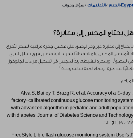
Egyp
الدعم
التعليمات
سؤال وجواب
ل يحتاج المجس إلى معايرة؟
ا يحتاج إلى معايرة عبر وخز الإصبع. على عكس أجهزة مراقبة السكر الأخرى
لقائمة على المجس والمتاحة حاليًا، يتم معايرة مجس فري ستايل ليبري
1
ي المصنع
. وبمجرد تنشيطه، يبدأ المجس في تسجيل قراءات الجلوكوز
2.
لقائيًا بعد فترة الإحماء لمدة ساعة واحدة
لمراجع
1. Alva S, Bailey T, Brazg R, et al. Accuracy of a 14-day
factory-calibrated continuous glucose monitoring syste
with advanced algorithm in pediatric and adult populatio
with diabetes. Journal of Diabetes Science and Technolog
2022;16(1):70-77
2. FreeStyle Libre flash glucose monitoring system User's