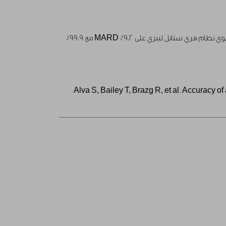
ثبت من الدراسات السريرية أن نظام فري ستايل ليبري دقيق ومستقر ومتوافق على مدار 14 يومًا دون الحاجة إلى المعايرة عبر وخز الإصبع. يحتوي نظام فري ستايل ليبري على 9.2٪ MARD مع 99.9٪
1. Alva S, Bailey T, Brazg R, et al. Accura