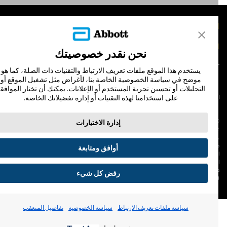
لمنتجات
تصل بنا
نحن نقدر خصوصيتك
يستخدم هذا الموقع ملفات تعريف الارتباط والتقنيات ذات الصلة، كما هو
موضح في سياسة الخصوصية الخاصة بنا، لأغراض مثل تشغيل الموقع أو
التحليلات أو تحسين تجربة المستخدم أو الإعلانات. يمكنك أن تختار الموافقة
على استخدامنا لهذه التقنيات أو إدارة تفضيلاتك الخاصة.
لشروط والأحكام
سياسة الخصوصية
© Abbott 202
إدارة الاختيارات
لاف المجس، فري ستايل، وليبري، والعلامات التجارية ذات الصلة هي علامات لشركة أبوت
 لا يجوز استخدام أي علامة تجارية أو الاسم التجاري أو المظهر التجاري لأبوت في هذا الموقع
ن دون الحصول على إذن كتابي مسبق من أبوت، إلا لتحديد منتج أو خدمات الشركة. هذا
أوافق ومتابعة
لموقع والمعلومات التي تحتويه مقصودة لسكان دولة جمهورية مصر العربية فقط. إن
لصور والبيانات الواردة صورية لأغراض توضيحية فقط. ولا تمثل مريضًا حقيقيًا أو بيانات
قيقية.
رفض كل شيء
ADC-53188-V3.
تفضيلات ملفات تعريف الارتباط
سياسة ملفات تعريف الارتباط
سياسة الخصوصية
تفاصيل المتعقب