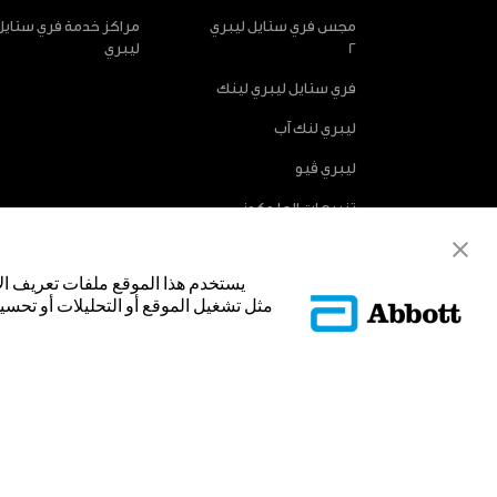
مجس فري ستايل ليبري
مراكز خدمة فري ستايل
2
ليبري
فري ستايل ليبري لينك
ليبري لنك آب
ليبري ڤيو
تنبيهات الجلوكوز
الاختيارية
يستخدم هذا الموقع ملفات تعريف ال
مثل تشغيل الموقع أو التحليلات أو تحسين
© Abbott 2025.
غلاف المجس، فري ستايل، وليبري، والعلامات التجارية ذات الصلة هي علامات
تجارية أو الاسم التجاري أو المظهر التجاري لأبوت في هذا الموقع من دون الح
لتحديد منتج أو خدمات الشركة. هذا الموقع والمعلومات التي تحتويه مق
فقط. إن الصور والبيانات الواردة صورية لأغراض توضيحية فقط. ولا تمثل مري
ADC-53188-V3.0