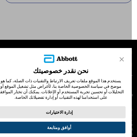
لمنتجات
تصل بنا
نحن نقدر خصوصيتك
يستخدم هذا الموقع ملفات تعريف الارتباط والتقنيات ذات الصلة، كما هو
موضح في سياسة الخصوصية الخاصة بنا، لأغراض مثل تشغيل الموقع أو
التحليلات أو تحسين تجربة المستخدم أو الإعلانات. يمكنك أن تختار الموافقة
لشروط والأحكام
سياسة الخصوصية
على استخدامنا لهذه التقنيات أو إدارة تفضيلاتك الخاصة.
© Abbott 202
إدارة الاختيارات
لاف المجس، فري ستايل، وليبري، والعلامات التجارية ذات الصلة هي علامات لشركة أبوت
 لا يجوز استخدام أي علامة تجارية أو الاسم التجاري أو المظهر التجاري لأبوت في هذا الموقع
ن دون الحصول على إذن كتابي مسبق من أبوت، إلا لتحديد منتج أو خدمات الشركة. هذا
أوافق ومتابعة
لموقع والمعلومات التي تحتويه مقصودة لسكان دولة جمهورية مصر العربية فقط. إن
لصور والبيانات الواردة صورية لأغراض توضيحية فقط. ولا تمثل مريضًا حقيقيًا أو بيانات