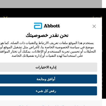
لمنتجات
تصل بنا
نحن نقدر خصوصيتك
يستخدم هذا الموقع ملفات تعريف الارتباط والتقنيات ذات الصلة، كما هو
موضح في سياسة الخصوصية الخاصة بنا، لأغراض مثل تشغيل الموقع أو
التحليلات أو تحسين تجربة المستخدم أو الإعلانات. يمكنك أن تختار الموافقة
لشروط والأحكام
سياسة الخصوصية
على استخدامنا لهذه التقنيات أو إدارة تفضيلاتك الخاصة.
© Abbott 202
لاف المجس، فري ستايل، وليبري، والعلامات التجارية ذات الصلة هي علامات لشركة أبوت
إدارة الاختيارات
 لا يجوز استخدام أي علامة تجارية أو الاسم التجاري أو المظهر التجاري لأبوت في هذا الموقع
ن دون الحصول على إذن كتابي مسبق من أبوت، إلا لتحديد منتج أو خدمات الشركة. هذا
لموقع والمعلومات التي تحتويه مقصودة لسكان دولة جمهورية مصر العربية فقط. إن
أوافق ومتابعة
لصور والبيانات الواردة صورية لأغراض توضيحية فقط. ولا تمثل مريضًا حقيقيًا أو بيانات
قيقية.
ADC-53188-V3.
رفض كل شيء
تفضيلات ملفات تعريف الارتباط