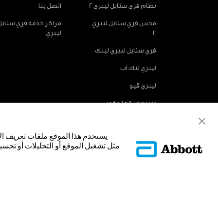
نظام فري ستايل ليبري 2
اتصل بنا
مجس فري ستايل ليبري
مراكز خدمة فري ستايل
2
ليبري
فري ستايل ليبري لينك
ليبري لنك آب
ليبري ڤيو
تنبيهات الجلوكوز
الاختيارية
يستخدم هذا الموقع ملفات تعريف ال
مثل تشغيل الموقع أو التحليلات أو تحسين
© Abbott 2025.
غلاف المجس، فري ستايل، وليبري، والعلامات التجارية ذات الصلة هي علامات
تجارية أو الاسم التجاري أو المظهر التجاري لأبوت في هذا الموقع من دون الح
لتحديد منتج أو خدمات الشركة. هذا الموقع والمعلومات التي تحتويه مق
فقط. إن الصور والبيانات الواردة صورية لأغراض توضيحية فقط. ولا تمثل مري