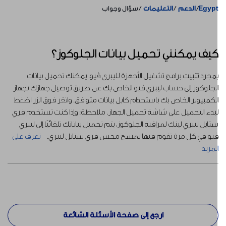
Egyp
الدعم
التعليمات
سؤال وجواب
يف يمكنني تحميل بيانات الجلوكوز؟
مجرد تثبيت برامج تشغيل الأجهزة لليبري ڤيو، يمكنك تحميل بيانات
لجلوكوز إلى حساب ليبري ڤيو الخاص بك عن طريق توصيل جهازك بجهاز
لكمبيوتر الخاص بك باستخدام كابل بيانات متوافق. وانقر فوق الزر اضغط
بدء التحميل على شاشة تحميل الجهاز. ملاحظة: وإذا كنت تستخدم فري
تايل ليبري لينك لمراقبة الجلوكوز، يتم تحميل بياناتك تلقائيًا إلى ليبري
يو في كل مرة تقوم فيها بمسح مجس فري ستايل ليبري.
تعرف على
لمزيد
ارجع إلى صفحة الأسئلة الشائعة