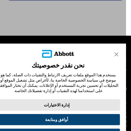
لمنتجات
تصل بنا
نحن نقدر خصوصيتك
يستخدم هذا الموقع ملفات تعريف الارتباط والتقنيات ذات الصلة، كما هو
موضح في سياسة الخصوصية الخاصة بنا، لأغراض مثل تشغيل الموقع أو
التحليلات أو تحسين تجربة المستخدم أو الإعلانات. يمكنك أن تختار الموافقة
لشروط والأحكام
سياسة الخصوصية
على استخدامنا لهذه التقنيات أو إدارة تفضيلاتك الخاصة.
© Abbott 202
إدارة الاختيارات
لاف المجس، فري ستايل، وليبري، والعلامات التجارية ذات الصلة هي علامات لشركة أبوت
 لا يجوز استخدام أي علامة تجارية أو الاسم التجاري أو المظهر التجاري لأبوت في هذا الموقع
ن دون الحصول على إذن كتابي مسبق من أبوت، إلا لتحديد منتج أو خدمات الشركة. هذا
أوافق ومتابعة
لموقع والمعلومات التي تحتويه مقصودة لسكان دولة جمهورية مصر العربية فقط. إن
لصور والبيانات الواردة صورية لأغراض توضيحية فقط. ولا تمثل مريضًا حقيقيًا أو بيانات
قيقية.