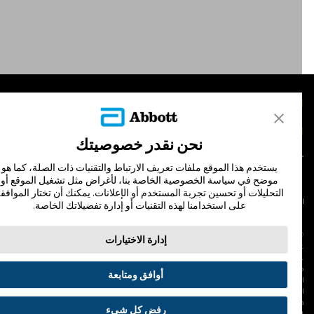
لمنتجات
تصل بنا
نحن نقدر خصوصيتك
يستخدم هذا الموقع ملفات تعريف الارتباط والتقنيات ذات الصلة، كما هو
موضح في سياسة الخصوصية الخاصة بنا، لأغراض مثل تشغيل الموقع أو
التحليلات أو تحسين تجربة المستخدم أو الإعلانات. يمكنك أن تختار الموافقة
لشروط والأحكام
سياسة الخصوصية
على استخدامنا لهذه التقنيات أو إدارة تفضيلاتك الخاصة.
© Abbott 202
إدارة الاختيارات
لاف المجس، فري ستايل، وليبري، والعلامات التجارية ذات الصلة هي علامات لشركة أبوت
 لا يجوز استخدام أي علامة تجارية أو الاسم التجاري أو المظهر التجاري لأبوت في هذا الموقع
ن دون الحصول على إذن كتابي مسبق من أبوت، إلا لتحديد منتج أو خدمات الشركة. هذا
أوافق ومتابعة
لموقع والمعلومات التي تحتويه مقصودة لسكان دولة جمهورية مصر العربية فقط. إن
لصور والبيانات الواردة صورية لأغراض توضيحية فقط. ولا تمثل مريضًا حقيقيًا أو بيانات
قيقية.
رفض كل شيء
ADC-53188-V3.