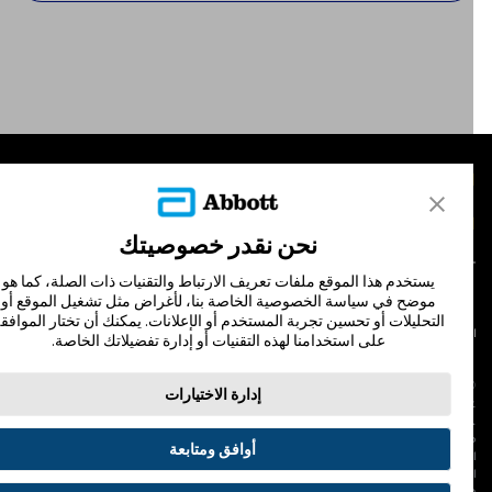
لمنتجات
تصل بنا
نحن نقدر خصوصيتك
يستخدم هذا الموقع ملفات تعريف الارتباط والتقنيات ذات الصلة، كما هو
موضح في سياسة الخصوصية الخاصة بنا، لأغراض مثل تشغيل الموقع أو
التحليلات أو تحسين تجربة المستخدم أو الإعلانات. يمكنك أن تختار الموافقة
لشروط والأحكام
سياسة الخصوصية
على استخدامنا لهذه التقنيات أو إدارة تفضيلاتك الخاصة.
© Abbott 202
إدارة الاختيارات
لاف المجس، فري ستايل، وليبري، والعلامات التجارية ذات الصلة هي علامات لشركة أبوت
 لا يجوز استخدام أي علامة تجارية أو الاسم التجاري أو المظهر التجاري لأبوت في هذا الموقع
ن دون الحصول على إذن كتابي مسبق من أبوت، إلا لتحديد منتج أو خدمات الشركة. هذا
أوافق ومتابعة
لموقع والمعلومات التي تحتويه مقصودة لسكان دولة جمهورية مصر العربية فقط. إن
لصور والبيانات الواردة صورية لأغراض توضيحية فقط. ولا تمثل مريضًا حقيقيًا أو بيانات
قيقية.