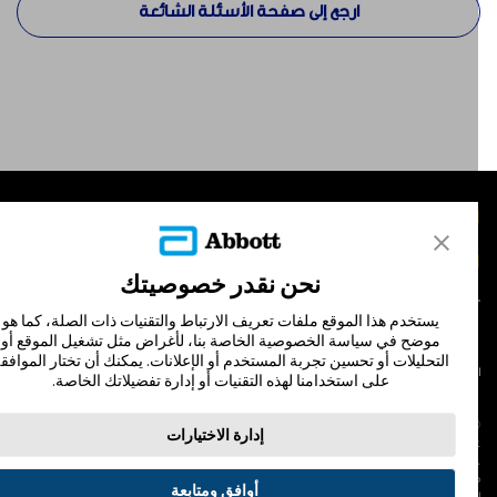
ارجع إلى صفحة الأسئلة الشائعة
لمنتجات
تصل بنا
نحن نقدر خصوصيتك
يستخدم هذا الموقع ملفات تعريف الارتباط والتقنيات ذات الصلة، كما هو
موضح في سياسة الخصوصية الخاصة بنا، لأغراض مثل تشغيل الموقع أو
التحليلات أو تحسين تجربة المستخدم أو الإعلانات. يمكنك أن تختار الموافقة
لشروط والأحكام
سياسة الخصوصية
على استخدامنا لهذه التقنيات أو إدارة تفضيلاتك الخاصة.
© Abbott 202
إدارة الاختيارات
لاف المجس، فري ستايل، وليبري، والعلامات التجارية ذات الصلة هي علامات لشركة أبوت
 لا يجوز استخدام أي علامة تجارية أو الاسم التجاري أو المظهر التجاري لأبوت في هذا الموقع
ن دون الحصول على إذن كتابي مسبق من أبوت، إلا لتحديد منتج أو خدمات الشركة. هذا
أوافق ومتابعة
لموقع والمعلومات التي تحتويه مقصودة لسكان دولة جمهورية مصر العربية فقط. إن