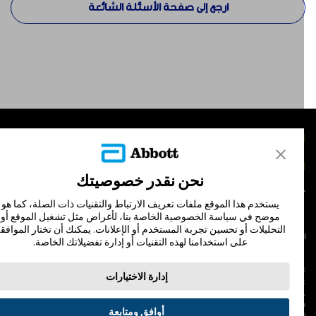
ارجع إلى صفحة الأسئلة الشائعة
لمنتجات
تصل بنا
نحن نقدر خصوصيتك
يستخدم هذا الموقع ملفات تعريف الارتباط والتقنيات ذات الصلة، كما هو
موضح في سياسة الخصوصية الخاصة بنا، لأغراض مثل تشغيل الموقع أو
التحليلات أو تحسين تجربة المستخدم أو الإعلانات. يمكنك أن تختار الموافقة
لشروط والأحكام
سياسة الخصوصية
على استخدامنا لهذه التقنيات أو إدارة تفضيلاتك الخاصة.
© Abbott 202
إدارة الاختيارات
لاف المجس، فري ستايل، وليبري، والعلامات التجارية ذات الصلة هي علامات لشركة أبوت
 لا يجوز استخدام أي علامة تجارية أو الاسم التجاري أو المظهر التجاري لأبوت في هذا الموقع
ن دون الحصول على إذن كتابي مسبق من أبوت، إلا لتحديد منتج أو خدمات الشركة. هذا
أوافق ومتابعة
لموقع والمعلومات التي تحتويه مقصودة لسكان دولة جمهورية مصر العربية فقط. إن