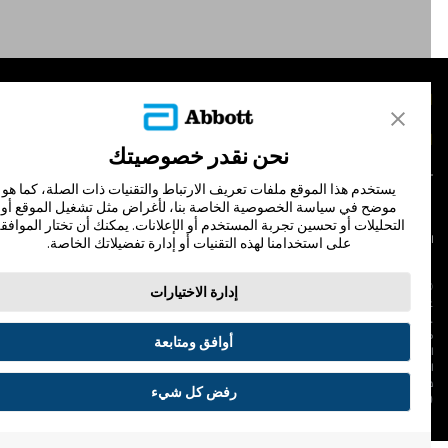
لمنتجات
تصل بنا
نحن نقدر خصوصيتك
يستخدم هذا الموقع ملفات تعريف الارتباط والتقنيات ذات الصلة، كما هو
موضح في سياسة الخصوصية الخاصة بنا، لأغراض مثل تشغيل الموقع أو
التحليلات أو تحسين تجربة المستخدم أو الإعلانات. يمكنك أن تختار الموافقة
لشروط والأحكام
سياسة الخصوصية
على استخدامنا لهذه التقنيات أو إدارة تفضيلاتك الخاصة.
© Abbott 202
إدارة الاختيارات
لاف المجس، فري ستايل، وليبري، والعلامات التجارية ذات الصلة هي علامات لشركة أبوت
 لا يجوز استخدام أي علامة تجارية أو الاسم التجاري أو المظهر التجاري لأبوت في هذا الموقع
ن دون الحصول على إذن كتابي مسبق من أبوت، إلا لتحديد منتج أو خدمات الشركة. هذا
أوافق ومتابعة
لموقع والمعلومات التي تحتويه مقصودة لسكان دولة جمهورية مصر العربية فقط. إن
لصور والبيانات الواردة صورية لأغراض توضيحية فقط. ولا تمثل مريضًا حقيقيًا أو بيانات
قيقية.
رفض كل شيء
ADC-53188-V3.