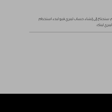
م، ستحتاج إلى إنشاء حساب ليبري ڤيو لبدء استخدام
يبري لينك.