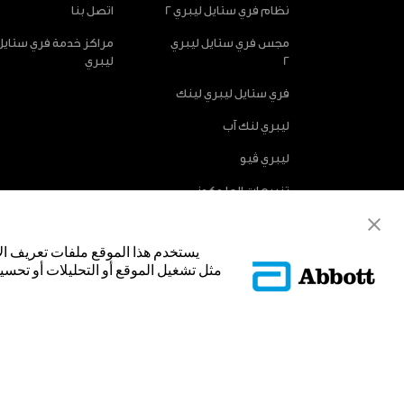
نظام فري ستايل ليبري 2
اتصل بنا
مجس فري ستايل ليبري
مراكز خدمة فري ستايل
2
ليبري
فري ستايل ليبري لينك
ليبري لنك آب
ليبري ڤيو
تنبيهات الجلوكوز
الاختيارية
يستخدم هذا الموقع ملفات تعريف ال
مثل تشغيل الموقع أو التحليلات أو تحسين
© Abbott 2025.
غلاف المجس، فري ستايل، وليبري، والعلامات التجارية ذات الصلة هي علامات
تجارية أو الاسم التجاري أو المظهر التجاري لأبوت في هذا الموقع من دون الح
لتحديد منتج أو خدمات الشركة. هذا الموقع والمعلومات التي تحتويه مق
فقط. إن الصور والبيانات الواردة صورية لأغراض توضيحية فقط. ولا تمثل مري