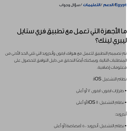
Egyp
الدعم
التعليمات
سؤال وجواب
ا الأجهزة التي تعمل مع تطبيق فري ستايل
يبري لينك؟
م تصميم التطبيق للعمل مع هواتف ايفون وأندرويد التي تلبي الحد الأدنى من
لمتطلبات التالية. ويمكنك أيضًا التحقق من دليل التوافق للحصول على
علومات إضافية.
ظام التشغيل iOS:
 طرازات ايفون: ايفون 7 أو أعلى
 نظام التشغيل: iOS 11 أو أعلى
ندرويد:
 نظام التشغيل: أندرويد 5.0 (مصاصة) أو أعلى