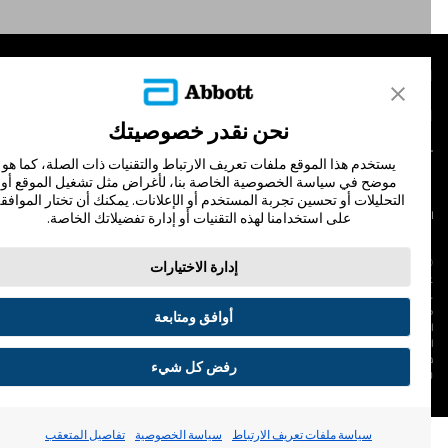
لمنتجات
تصل بنا
نحن نقدر خصوصيتك
يستخدم هذا الموقع ملفات تعريف الارتباط والتقنيات ذات الصلة، كما هو
موضح في سياسة الخصوصية الخاصة بنا، لأغراض مثل تشغيل الموقع أو
التحليلات أو تحسين تجربة المستخدم أو الإعلانات. يمكنك أن تختار الموافقة
لشروط والأحكام
سياسة الخصوصية
على استخدامنا لهذه التقنيات أو إدارة تفضيلاتك الخاصة.
© Abbott 202
إدارة الاختيارات
لاف المجس، فري ستايل، وليبري، والعلامات التجارية ذات الصلة هي علامات لشركة أبوت
 لا يجوز استخدام أي علامة تجارية أو الاسم التجاري أو المظهر التجاري لأبوت في هذا الموقع
ن دون الحصول على إذن كتابي مسبق من أبوت، إلا لتحديد منتج أو خدمات الشركة. هذا
أوافق ومتابعة
لموقع والمعلومات التي تحتويه مقصودة لسكان دولة جمهورية مصر العربية فقط. إن
لصور والبيانات الواردة صورية لأغراض توضيحية فقط. ولا تمثل مريضًا حقيقيًا أو بيانات
قيقية.
رفض كل شيء
ADC-53188-V3.
تفضيلات ملفات تعريف الارتباط
سياسة ملفات تعريف الارتباط
سياسة الخصوصية
تفاصيل المتعقب