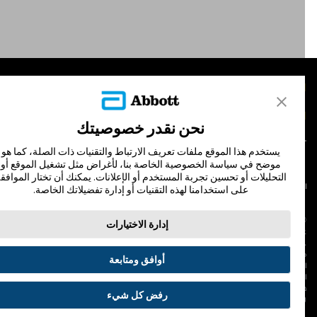
لمنتجات
تصل بنا
نحن نقدر خصوصيتك
يستخدم هذا الموقع ملفات تعريف الارتباط والتقنيات ذات الصلة، كما هو
موضح في سياسة الخصوصية الخاصة بنا، لأغراض مثل تشغيل الموقع أو
التحليلات أو تحسين تجربة المستخدم أو الإعلانات. يمكنك أن تختار الموافقة
لشروط والأحكام
سياسة الخصوصية
على استخدامنا لهذه التقنيات أو إدارة تفضيلاتك الخاصة.
© Abbott 202
إدارة الاختيارات
لاف المجس، فري ستايل، وليبري، والعلامات التجارية ذات الصلة هي علامات لشركة أبوت
 لا يجوز استخدام أي علامة تجارية أو الاسم التجاري أو المظهر التجاري لأبوت في هذا الموقع
ن دون الحصول على إذن كتابي مسبق من أبوت، إلا لتحديد منتج أو خدمات الشركة. هذا
أوافق ومتابعة
لموقع والمعلومات التي تحتويه مقصودة لسكان دولة جمهورية مصر العربية فقط. إن
لصور والبيانات الواردة صورية لأغراض توضيحية فقط. ولا تمثل مريضًا حقيقيًا أو بيانات
قيقية.
رفض كل شيء
ADC-53188-V3.