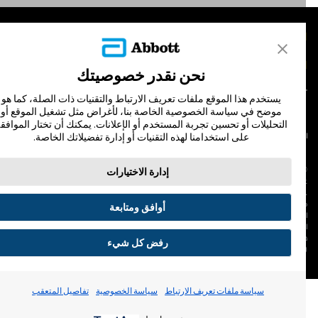
لمنتجات
تصل بنا
نحن نقدر خصوصيتك
يستخدم هذا الموقع ملفات تعريف الارتباط والتقنيات ذات الصلة، كما هو
موضح في سياسة الخصوصية الخاصة بنا، لأغراض مثل تشغيل الموقع أو
التحليلات أو تحسين تجربة المستخدم أو الإعلانات. يمكنك أن تختار الموافقة
على استخدامنا لهذه التقنيات أو إدارة تفضيلاتك الخاصة.
لشروط والأحكام
سياسة الخصوصية
© Abbott 202
إدارة الاختيارات
لاف المجس، فري ستايل، وليبري، والعلامات التجارية ذات الصلة هي علامات لشركة أبوت
 لا يجوز استخدام أي علامة تجارية أو الاسم التجاري أو المظهر التجاري لأبوت في هذا الموقع
ن دون الحصول على إذن كتابي مسبق من أبوت، إلا لتحديد منتج أو خدمات الشركة. هذا
أوافق ومتابعة
لموقع والمعلومات التي تحتويه مقصودة لسكان دولة جمهورية مصر العربية فقط. إن
لصور والبيانات الواردة صورية لأغراض توضيحية فقط. ولا تمثل مريضًا حقيقيًا أو بيانات
قيقية.
رفض كل شيء
ADC-53188-V3.
تفضيلات ملفات تعريف الارتباط
سياسة ملفات تعريف الارتباط
سياسة الخصوصية
تفاصيل المتعقب