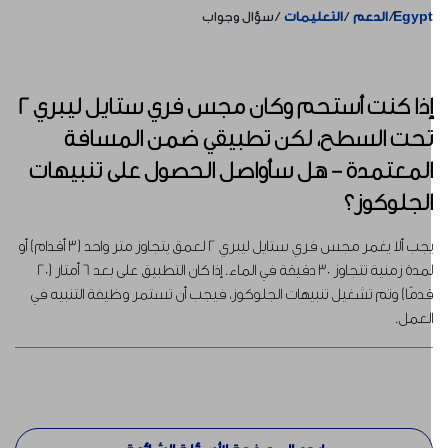
Egyp
الدعم
التعليمات
سؤال وجواب
إذا كنت أستحم وكان مجس فري ستايل ليبري 2
حت السطح، لكن تطبيقي ضمن المسافة
لمعتمدة - هل سأواصل الحصول على تنبيهات
لجلوكوز؟
يجب ألا يغمر مجس فري ستايل ليبري 2 لعمق يتجاوز متر واحد (3 أقدام) أو
لمدة زمنية تتجاوز 30 دقيقة في الماء. إذا كان التطبيق على بعد 6 أمتار (20
دمًا) وتم تشغيل تنبيهات الجلوكوز، فيجب أن تستمر وظيفة التنبيه في
لعمل.