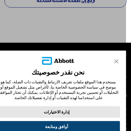
ارجع إلى صفحة الأسئلة الشائعة
لمنتجات
تصل بنا
نحن نقدر خصوصيتك
يستخدم هذا الموقع ملفات تعريف الارتباط والتقنيات ذات الصلة، كما هو
موضح في سياسة الخصوصية الخاصة بنا، لأغراض مثل تشغيل الموقع أو
التحليلات أو تحسين تجربة المستخدم أو الإعلانات. يمكنك أن تختار الموافقة
لشروط والأحكام
سياسة الخصوصية
على استخدامنا لهذه التقنيات أو إدارة تفضيلاتك الخاصة.
© Abbott 202
إدارة الاختيارات
لاف المجس، فري ستايل، وليبري، والعلامات التجارية ذات الصلة هي علامات لشركة أبوت
 لا يجوز استخدام أي علامة تجارية أو الاسم التجاري أو المظهر التجاري لأبوت في هذا الموقع
ن دون الحصول على إذن كتابي مسبق من أبوت، إلا لتحديد منتج أو خدمات الشركة. هذا
أوافق ومتابعة
لموقع والمعلومات التي تحتويه مقصودة لسكان دولة جمهورية مصر العربية فقط. إن