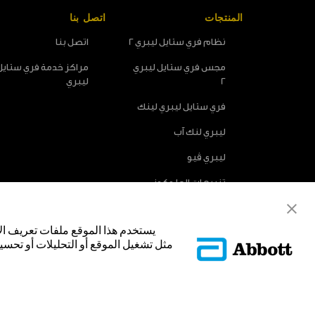
المنتجات
اتصل بنا
نظام فري ستايل ليبري 2
اتصل بنا
مجس فري ستايل ليبري
مراكز خدمة فري ستايل
2
ليبري
فري ستايل ليبري لينك
ليبري لنك آب
ليبري ڤيو
تنبيهات الجلوكوز
الاختيارية
يستخدم هذا الموقع ملفات تعريف ال
مثل تشغيل الموقع أو التحليلات أو تحسين
© Abbott 2025.
غلاف المجس، فري ستايل، وليبري، والعلامات التجارية ذات الصلة هي علامات
تجارية أو الاسم التجاري أو المظهر التجاري لأبوت في هذا الموقع من دون الح