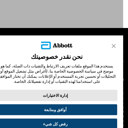
لمنتجات
تصل بنا
نحن نقدر خصوصيتك
يستخدم هذا الموقع ملفات تعريف الارتباط والتقنيات ذات الصلة، كما هو
موضح في سياسة الخصوصية الخاصة بنا، لأغراض مثل تشغيل الموقع أو
التحليلات أو تحسين تجربة المستخدم أو الإعلانات. يمكنك أن تختار الموافقة
لشروط والأحكام
سياسة الخصوصية
على استخدامنا لهذه التقنيات أو إدارة تفضيلاتك الخاصة.
© Abbott 202
إدارة الاختيارات
لاف المجس، فري ستايل، وليبري، والعلامات التجارية ذات الصلة هي علامات لشركة أبوت
 لا يجوز استخدام أي علامة تجارية أو الاسم التجاري أو المظهر التجاري لأبوت في هذا الموقع
ن دون الحصول على إذن كتابي مسبق من أبوت، إلا لتحديد منتج أو خدمات الشركة. هذا
أوافق ومتابعة
لموقع والمعلومات التي تحتويه مقصودة لسكان دولة جمهورية مصر العربية فقط. إن
لصور والبيانات الواردة صورية لأغراض توضيحية فقط. ولا تمثل مريضًا حقيقيًا أو بيانات
قيقية.
رفض كل شيء
ADC-53188-V3.