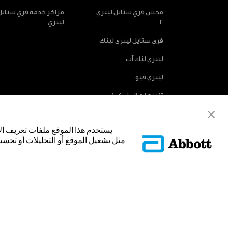
مجس فري ستايل ليبري
مراكز خدمة فري ستايل
2
ليبري
فري ستايل ليبري لينك
ليبري لنك آب
ليبري ڤيو
تنبيهات الجلوكوز
الاختيارية
يستخدم هذا الموقع ملفات تعريف ال
مثل تشغيل الموقع أو التحليلات أو تحسين
© Abbott 2025.
غلاف المجس، فري ستايل، وليبري، والعلامات التجارية ذات الصلة هي علامات
تجارية أو الاسم التجاري أو المظهر التجاري لأبوت في هذا الموقع من دون الح
لتحديد منتج أو خدمات الشركة. هذا الموقع والمعلومات التي تحتويه مق
فقط. إن الصور والبيانات الواردة صورية لأغراض توضيحية فقط. ولا تمثل مري
ADC-53188-V3.0