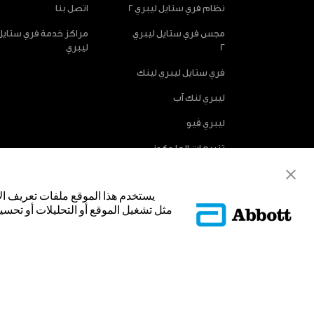
نظام فري ستايل ليبري 2
اتصل بنا
مجس فري ستايل ليبري
مراكز خدمة فري ستايل
2
ليبري
فري ستايل ليبري لينك
ليبري لنك آب
ليبري ڤيو
تنبيهات الجلوكوز
الاختيارية
يستخدم هذا الموقع ملفات تعريف ال
مثل تشغيل الموقع أو التحليلات أو تحسين
© Abbott 2025.
غلاف المجس، فري ستايل، وليبري، والعلامات التجارية ذات الصلة هي علامات
تجارية أو الاسم التجاري أو المظهر التجاري لأبوت في هذا الموقع من دون الح
لتحديد منتج أو خدمات الشركة. هذا الموقع والمعلومات التي تحتويه مق
فقط. إن الصور والبيانات الواردة صورية لأغراض توضيحية فقط. ولا تمثل مري