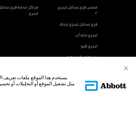
مجس فري ستايل ليبري
مراكز خدمة فري ستايل
2
ليبري
فري ستايل ليبري لينك
ليبري لنك آب
ليبري ڤيو
تنبيهات الجلوكوز
الاختيارية
يستخدم هذا الموقع ملفات تعريف ال
مثل تشغيل الموقع أو التحليلات أو تحسين
© Abbott 2025.
غلاف المجس، فري ستايل، وليبري، والعلامات التجارية ذات الصلة هي علامات
تجارية أو الاسم التجاري أو المظهر التجاري لأبوت في هذا الموقع من دون الح
لتحديد منتج أو خدمات الشركة. هذا الموقع والمعلومات التي تحتويه مق
فقط. إن الصور والبيانات الواردة صورية لأغراض توضيحية فقط. ولا تمثل مري
ADC-53188-V3.0