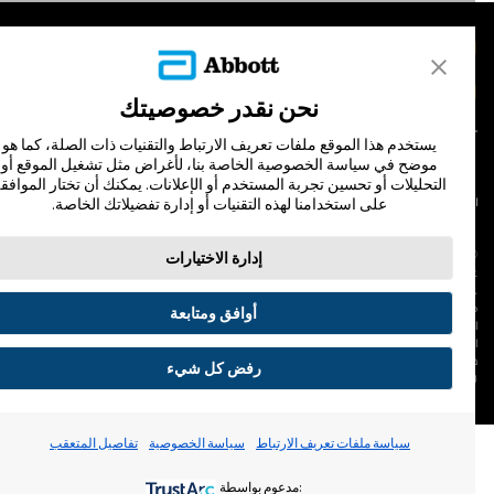
لمنتجات
تصل بنا
نحن نقدر خصوصيتك
يستخدم هذا الموقع ملفات تعريف الارتباط والتقنيات ذات الصلة، كما هو
موضح في سياسة الخصوصية الخاصة بنا، لأغراض مثل تشغيل الموقع أو
التحليلات أو تحسين تجربة المستخدم أو الإعلانات. يمكنك أن تختار الموافقة
على استخدامنا لهذه التقنيات أو إدارة تفضيلاتك الخاصة.
لشروط والأحكام
سياسة الخصوصية
© Abbott 202
إدارة الاختيارات
لاف المجس، فري ستايل، وليبري، والعلامات التجارية ذات الصلة هي علامات لشركة أبوت
 لا يجوز استخدام أي علامة تجارية أو الاسم التجاري أو المظهر التجاري لأبوت في هذا الموقع
ن دون الحصول على إذن كتابي مسبق من أبوت، إلا لتحديد منتج أو خدمات الشركة. هذا
أوافق ومتابعة
لموقع والمعلومات التي تحتويه مقصودة لسكان دولة جمهورية مصر العربية فقط. إن
لصور والبيانات الواردة صورية لأغراض توضيحية فقط. ولا تمثل مريضًا حقيقيًا أو بيانات
قيقية.
رفض كل شيء
ADC-53188-V3.
تفضيلات ملفات تعريف الارتباط
سياسة ملفات تعريف الارتباط
سياسة الخصوصية
تفاصيل المتعقب
:مدعوم بواسطة