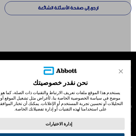
ارجع إلى صفحة الأسئلة الشائعة
لمنتجات
تصل بنا
نحن نقدر خصوصيتك
يستخدم هذا الموقع ملفات تعريف الارتباط والتقنيات ذات الصلة، كما هو
موضح في سياسة الخصوصية الخاصة بنا، لأغراض مثل تشغيل الموقع أو
التحليلات أو تحسين تجربة المستخدم أو الإعلانات. يمكنك أن تختار الموافقة
لشروط والأحكام
سياسة الخصوصية
على استخدامنا لهذه التقنيات أو إدارة تفضيلاتك الخاصة.
© Abbott 202
إدارة الاختيارات
لاف المجس، فري ستايل، وليبري، والعلامات التجارية ذات الصلة هي علامات لشركة أبوت
 لا يجوز استخدام أي علامة تجارية أو الاسم التجاري أو المظهر التجاري لأبوت في هذا الموقع
ن دون الحصول على إذن كتابي مسبق من أبوت، إلا لتحديد منتج أو خدمات الشركة. هذا