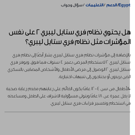
Egyp
الدعم
التعليمات
سؤال وجواب
هل يحتوي نظام فري ستايل ليبري 2 على نفس
لمؤشرات مثل نظام فري ستايل ليبري؟
الإضافة إلى مؤشرات نظام فري ستايل ليبري، يشار أيضًا إلى نظام فري
ستايل ليبري 2 لاستخدام المرضى بعمر 4 سنوات فما فوق. ويوفر فري
ستايل ليبري 2 الوصول إلى مرضى الأطفال والأشخاص المصابين بالسكري
لذين يريدون أو يحتاجون إلى تنبيهات اختيارية.
*الأطفال من سن 4-12 عامًا يكون القائم على رعايتهم مقدم رعاية صحية
لا يقل عمره عن 18 عامًا ويتولى مسؤولية الاشراف على الطفل ومساعدته
ي استخدام وتفسير قراءات فري ستايل ليبري.