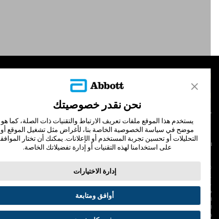
لمنتجات
تصل بنا
نحن نقدر خصوصيتك
يستخدم هذا الموقع ملفات تعريف الارتباط والتقنيات ذات الصلة، كما هو
موضح في سياسة الخصوصية الخاصة بنا، لأغراض مثل تشغيل الموقع أو
التحليلات أو تحسين تجربة المستخدم أو الإعلانات. يمكنك أن تختار الموافقة
لشروط والأحكام
سياسة الخصوصية
على استخدامنا لهذه التقنيات أو إدارة تفضيلاتك الخاصة.
© Abbott 202
إدارة الاختيارات
لاف المجس، فري ستايل، وليبري، والعلامات التجارية ذات الصلة هي علامات لشركة أبوت
 لا يجوز استخدام أي علامة تجارية أو الاسم التجاري أو المظهر التجاري لأبوت في هذا الموقع
ن دون الحصول على إذن كتابي مسبق من أبوت، إلا لتحديد منتج أو خدمات الشركة. هذا
أوافق ومتابعة
لموقع والمعلومات التي تحتويه مقصودة لسكان دولة جمهورية مصر العربية فقط. إن
لصور والبيانات الواردة صورية لأغراض توضيحية فقط. ولا تمثل مريضًا حقيقيًا أو بيانات
قيقية.