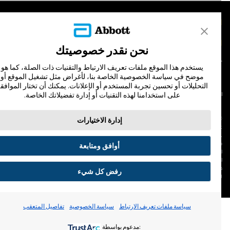
لمنتجات
تصل بنا
نحن نقدر خصوصيتك
يستخدم هذا الموقع ملفات تعريف الارتباط والتقنيات ذات الصلة، كما هو
موضح في سياسة الخصوصية الخاصة بنا، لأغراض مثل تشغيل الموقع أو
التحليلات أو تحسين تجربة المستخدم أو الإعلانات. يمكنك أن تختار الموافقة
على استخدامنا لهذه التقنيات أو إدارة تفضيلاتك الخاصة.
لشروط والأحكام
سياسة الخصوصية
© Abbott 202
إدارة الاختيارات
لاف المجس، فري ستايل، وليبري، والعلامات التجارية ذات الصلة هي علامات لشركة أبوت
 لا يجوز استخدام أي علامة تجارية أو الاسم التجاري أو المظهر التجاري لأبوت في هذا الموقع
ن دون الحصول على إذن كتابي مسبق من أبوت، إلا لتحديد منتج أو خدمات الشركة. هذا
أوافق ومتابعة
لموقع والمعلومات التي تحتويه مقصودة لسكان دولة جمهورية مصر العربية فقط. إن
لصور والبيانات الواردة صورية لأغراض توضيحية فقط. ولا تمثل مريضًا حقيقيًا أو بيانات
قيقية.
رفض كل شيء
ADC-53188-V3.
تفضيلات ملفات تعريف الارتباط
سياسة ملفات تعريف الارتباط
سياسة الخصوصية
تفاصيل المتعقب
:مدعوم بواسطة