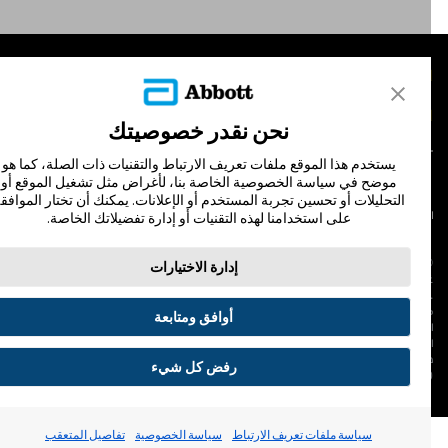
لمنتجات
تصل بنا
نحن نقدر خصوصيتك
يستخدم هذا الموقع ملفات تعريف الارتباط والتقنيات ذات الصلة، كما هو
موضح في سياسة الخصوصية الخاصة بنا، لأغراض مثل تشغيل الموقع أو
التحليلات أو تحسين تجربة المستخدم أو الإعلانات. يمكنك أن تختار الموافقة
لشروط والأحكام
سياسة الخصوصية
على استخدامنا لهذه التقنيات أو إدارة تفضيلاتك الخاصة.
© Abbott 202
إدارة الاختيارات
لاف المجس، فري ستايل، وليبري، والعلامات التجارية ذات الصلة هي علامات لشركة أبوت
 لا يجوز استخدام أي علامة تجارية أو الاسم التجاري أو المظهر التجاري لأبوت في هذا الموقع
ن دون الحصول على إذن كتابي مسبق من أبوت، إلا لتحديد منتج أو خدمات الشركة. هذا
أوافق ومتابعة
لموقع والمعلومات التي تحتويه مقصودة لسكان دولة جمهورية مصر العربية فقط. إن
لصور والبيانات الواردة صورية لأغراض توضيحية فقط. ولا تمثل مريضًا حقيقيًا أو بيانات
قيقية.
رفض كل شيء
ADC-53188-V3.
تفضيلات ملفات تعريف الارتباط
سياسة ملفات تعريف الارتباط
سياسة الخصوصية
تفاصيل المتعقب