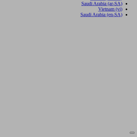
Saudi Arabia
(ar-SA)
Vietnam
(vi)
Saudi Arabia
(en-SA)