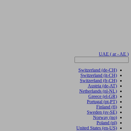
UAE
( ar - AE )
Switzerland
(de-CH)
Switzerland
(it-CH)
Switzerland
(fr-CH)
Austria
(de-AT)
Netherlands
(nl-NL)
Greece
(el-GR)
Portugal
(pt-PT)
Finland
(fi)
Sweden
(sv-SE)
Norway
(no)
Poland
(pl)
United States
(en-US)