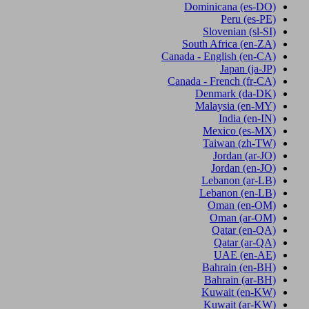
Dominicana
(es-DO)
Peru
(es-PE)
Slovenian
(sl-SI)
South Africa
(en-ZA)
Canada - English
(en-CA)
Japan
(ja-JP)
Canada - French
(fr-CA)
Denmark
(da-DK)
Malaysia
(en-MY)
India
(en-IN)
Mexico
(es-MX)
Taiwan
(zh-TW)
Jordan
(ar-JO)
Jordan
(en-JO)
Lebanon
(ar-LB)
Lebanon
(en-LB)
Oman
(en-OM)
Oman
(ar-OM)
Qatar
(en-QA)
Qatar
(ar-QA)
UAE
(en-AE)
Bahrain
(en-BH)
Bahrain
(ar-BH)
Kuwait
(en-KW)
Kuwait
(ar-KW)