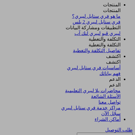
المنتجات
المنتجات
ما هو فري ستايل ليبري؟
فري ستايل ليبري 2 بلس​
التطبيقات ومشاركة البيانات
ليبري ڤيو
ليبري لنك آب
التكلفة والتغطية
التكلفة والتغطية
تفاصيل التكلفة والتغطية
اكتشف​
اكتشف​
أساسيات فري ستايل ليبري
فهم بياناتك
الدعم
الدعم
محاضرات يلا ليبري التعليمية
الأسئلة الشائعة
تواصل معنا
مراكز خدمة فري ستايل ليبري
سجّل الآن​
أماكن الشراء
طلب التوصيل