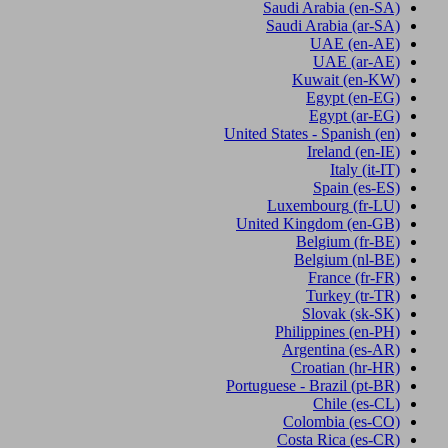
Saudi Arabia
(en-SA)
Saudi Arabia
(ar-SA)
UAE
(en-AE)
UAE
(ar-AE)
Kuwait
(en-KW)
Egypt
(en-EG)
Egypt
(ar-EG)
United States - Spanish
(en)
Ireland
(en-IE)
Italy
(it-IT)
Spain
(es-ES)
Luxembourg
(fr-LU)
United Kingdom
(en-GB)
Belgium
(fr-BE)
Belgium
(nl-BE)
France
(fr-FR)
Turkey
(tr-TR)
Slovak
(sk-SK)
Philippines
(en-PH)
Argentina
(es-AR)
Croatian
(hr-HR)
Portuguese - Brazil
(pt-BR)
Chile
(es-CL)
Colombia
(es-CO)
Costa Rica
(es-CR)