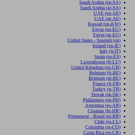
Saudi Arabia
(en-SA)
Saudi Arabia
(ar-SA)
UAE
(en-AE)
UAE
(ar-AE)
Kuwait
(en-KW)
Egypt
(en-EG)
Egypt
(ar-EG)
United States - Spanish
(en)
Ireland
(en-IE)
Italy
(it-IT)
Spain
(es-ES)
Luxembourg
(fr-LU)
United Kingdom
(en-GB)
Belgium
(fr-BE)
Belgium
(nl-BE)
France
(fr-FR)
Turkey
(tr-TR)
Slovak
(sk-SK)
Philippines
(en-PH)
Argentina
(es-AR)
Croatian
(hr-HR)
Portuguese - Brazil
(pt-BR)
Chile
(es-CL)
Colombia
(es-CO)
Costa Rica
(es-CR)