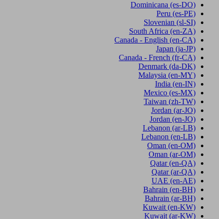
Dominicana
(es-DO)
Peru
(es-PE)
Slovenian
(sl-SI)
South Africa
(en-ZA)
Canada - English
(en-CA)
Japan
(ja-JP)
Canada - French
(fr-CA)
Denmark
(da-DK)
Malaysia
(en-MY)
India
(en-IN)
Mexico
(es-MX)
Taiwan
(zh-TW)
Jordan
(ar-JO)
Jordan
(en-JO)
Lebanon
(ar-LB)
Lebanon
(en-LB)
Oman
(en-OM)
Oman
(ar-OM)
Qatar
(en-QA)
Qatar
(ar-QA)
UAE
(en-AE)
Bahrain
(en-BH)
Bahrain
(ar-BH)
Kuwait
(en-KW)
Kuwait
(ar-KW)