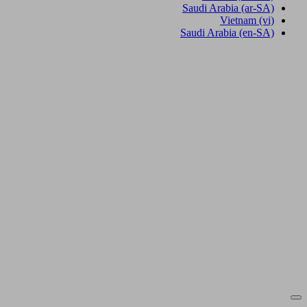
Saudi Arabia
(ar-SA)
Vietnam
(vi)
Saudi Arabia
(en-SA)