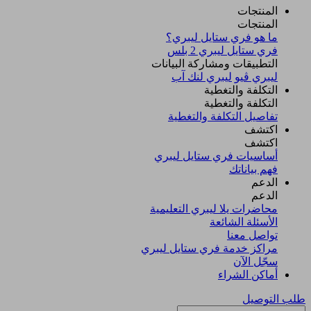
المنتجات
المنتجات
ما هو فري ستايل ليبري؟
فري ستايل ليبري 2 بلس​
التطبيقات ومشاركة البيانات
ليبري ڤيو
ليبري لنك آب
التكلفة والتغطية
التكلفة والتغطية
تفاصيل التكلفة والتغطية
اكتشف​
اكتشف​
أساسيات فري ستايل ليبري
فهم بياناتك
الدعم
الدعم
محاضرات يلا ليبري التعليمية
الأسئلة الشائعة
تواصل معنا
مراكز خدمة فري ستايل ليبري
سجّل الآن​
أماكن الشراء
طلب التوصيل