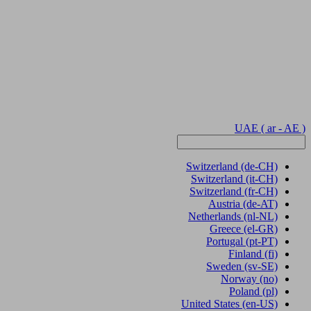
UAE
( ar - AE )
Switzerland
(de-CH)
Switzerland
(it-CH)
Switzerland
(fr-CH)
Austria
(de-AT)
Netherlands
(nl-NL)
Greece
(el-GR)
Portugal
(pt-PT)
Finland
(fi)
Sweden
(sv-SE)
Norway
(no)
Poland
(pl)
United States
(en-US)