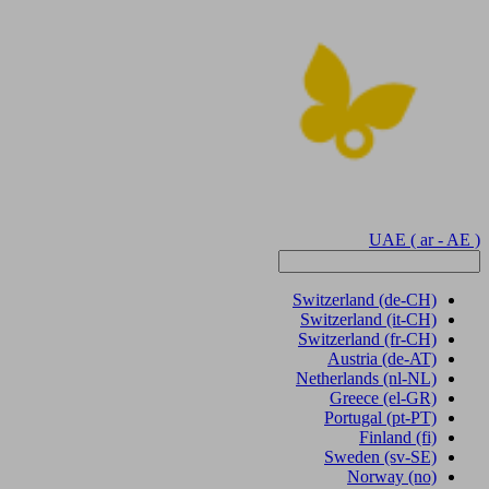
UAE
( ar - AE )
Switzerland
(de-CH)
Switzerland
(it-CH)
Switzerland
(fr-CH)
Austria
(de-AT)
Netherlands
(nl-NL)
Greece
(el-GR)
Portugal
(pt-PT)
Finland
(fi)
Sweden
(sv-SE)
Norway
(no)