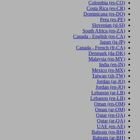
Colombia
(es-CO)
Costa Rica
(es-CR)
Dominicana
(es-DO)
Peru
(es-PE)
Slovenian
(sl-SI)
South Africa
(en-ZA)
Canada - English
(en-CA)
Japan
(ja-JP)
Canada - French
(fr-CA)
Denmark
(da-DK)
Malaysia
(en-MY)
India
(en-IN)
Mexico
(es-MX)
Taiwan
(zh-TW)
Jordan
(ar-JO)
Jordan
(en-JO)
Lebanon
(ar-LB)
Lebanon
(en-LB)
Oman
(en-OM)
Oman
(ar-OM)
Qatar
(en-QA)
Qatar
(ar-QA)
UAE
(en-AE)
Bahrain
(en-BH)
Bahrain
(ar-BH)