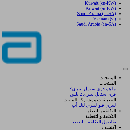
Kuwait
(en-KW)
Kuwait
(ar-KW)
Saudi Arabia
(ar-SA)
Vietnam
(vi)
Saudi Arabia
(en-SA)
المنتجات
المنتجات
ما هو فري ستايل ليبري؟
فري ستايل ليبري 2 بلس​
التطبيقات ومشاركة البيانات
ليبري ڤيو
ليبري لنك آب
التكلفة والتغطية
التكلفة والتغطية
تفاصيل التكلفة والتغطية
اكتشف​