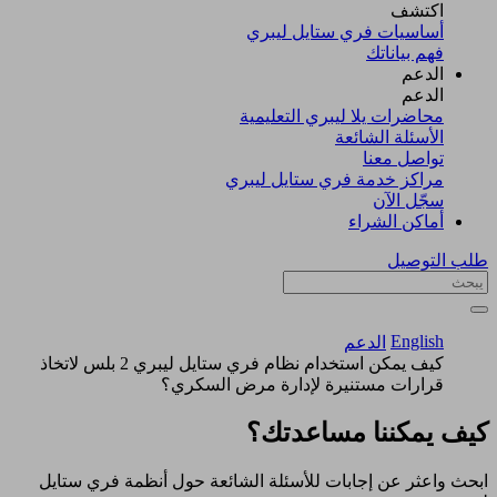
اكتشف​
أساسيات فري ستايل ليبري
فهم بياناتك
الدعم
الدعم
محاضرات يلا ليبري التعليمية
الأسئلة الشائعة
تواصل معنا
مراكز خدمة فري ستايل ليبري
سجّل الآن​
أماكن الشراء
طلب التوصيل
English
الدعم
كيف يمكن استخدام نظام فري ستايل ليبري 2 بلس لاتخاذ
قرارات مستنيرة لإدارة مرض السكري؟
كيف يمكننا مساعدتك؟
ابحث واعثر عن إجابات للأسئلة الشائعة حول أنظمة فري ستايل