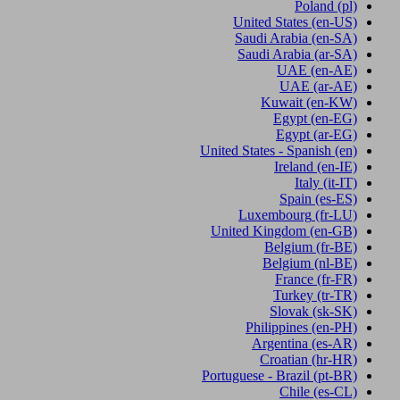
Poland
(pl)
United States
(en-US)
Saudi Arabia
(en-SA)
Saudi Arabia
(ar-SA)
UAE
(en-AE)
UAE
(ar-AE)
Kuwait
(en-KW)
Egypt
(en-EG)
Egypt
(ar-EG)
United States - Spanish
(en)
Ireland
(en-IE)
Italy
(it-IT)
Spain
(es-ES)
Luxembourg
(fr-LU)
United Kingdom
(en-GB)
Belgium
(fr-BE)
Belgium
(nl-BE)
France
(fr-FR)
Turkey
(tr-TR)
Slovak
(sk-SK)
Philippines
(en-PH)
Argentina
(es-AR)
Croatian
(hr-HR)
Portuguese - Brazil
(pt-BR)
Chile
(es-CL)