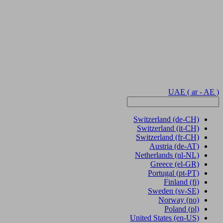
UAE
( ar - AE )
Switzerland
(de-CH)
Switzerland
(it-CH)
Switzerland
(fr-CH)
Austria
(de-AT)
Netherlands
(nl-NL)
Greece
(el-GR)
Portugal
(pt-PT)
Finland
(fi)
Sweden
(sv-SE)
Norway
(no)
Poland
(pl)
United States
(en-US)