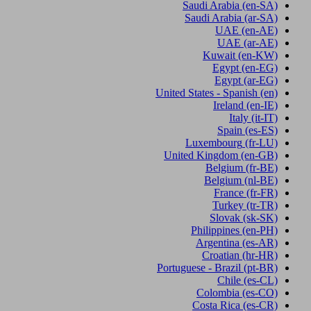
Saudi Arabia
(en-SA)
Saudi Arabia
(ar-SA)
UAE
(en-AE)
UAE
(ar-AE)
Kuwait
(en-KW)
Egypt
(en-EG)
Egypt
(ar-EG)
United States - Spanish
(en)
Ireland
(en-IE)
Italy
(it-IT)
Spain
(es-ES)
Luxembourg
(fr-LU)
United Kingdom
(en-GB)
Belgium
(fr-BE)
Belgium
(nl-BE)
France
(fr-FR)
Turkey
(tr-TR)
Slovak
(sk-SK)
Philippines
(en-PH)
Argentina
(es-AR)
Croatian
(hr-HR)
Portuguese - Brazil
(pt-BR)
Chile
(es-CL)
Colombia
(es-CO)
Costa Rica
(es-CR)