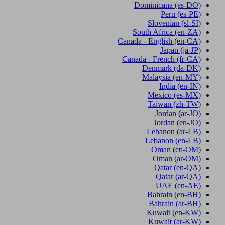
Dominicana
(es-DO)
Peru
(es-PE)
Slovenian
(sl-SI)
South Africa
(en-ZA)
Canada - English
(en-CA)
Japan
(ja-JP)
Canada - French
(fr-CA)
Denmark
(da-DK)
Malaysia
(en-MY)
India
(en-IN)
Mexico
(es-MX)
Taiwan
(zh-TW)
Jordan
(ar-JO)
Jordan
(en-JO)
Lebanon
(ar-LB)
Lebanon
(en-LB)
Oman
(en-OM)
Oman
(ar-OM)
Qatar
(en-QA)
Qatar
(ar-QA)
UAE
(en-AE)
Bahrain
(en-BH)
Bahrain
(ar-BH)
Kuwait
(en-KW)
Kuwait
(ar-KW)