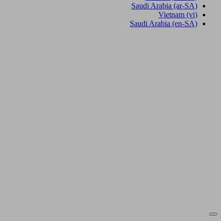
Saudi Arabia
(ar-SA)
Vietnam
(vi)
Saudi Arabia
(en-SA)