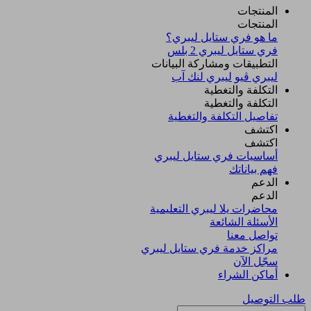
المنتجات
المنتجات
ما هو فري ستايل ليبري؟
فري ستايل ليبري 2 بلس​
التطبيقات ومشاركة البيانات
ليبري ڤيو
ليبري لنك آب
التكلفة والتغطية
التكلفة والتغطية
تفاصيل التكلفة والتغطية
اكتشف​
اكتشف​
أساسيات فري ستايل ليبري
فهم بياناتك
الدعم
الدعم
محاضرات يلا ليبري التعليمية
الأسئلة الشائعة
تواصل معنا
مراكز خدمة فري ستايل ليبري
سجّل الآن​
أماكن الشراء
طلب التوصيل