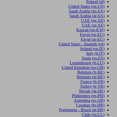
Poland
(pl)
United States
(en-US)
Saudi Arabia
(en-SA)
Saudi Arabia
(ar-SA)
UAE
(en-AE)
UAE
(ar-AE)
Kuwait
(en-KW)
Egypt
(en-EG)
Egypt
(ar-EG)
United States - Spanish
(en)
Ireland
(en-IE)
Italy
(it-IT)
Spain
(es-ES)
Luxembourg
(fr-LU)
United Kingdom
(en-GB)
Belgium
(fr-BE)
Belgium
(nl-BE)
France
(fr-FR)
Turkey
(tr-TR)
Slovak
(sk-SK)
Philippines
(en-PH)
Argentina
(es-AR)
Croatian
(hr-HR)
Portuguese - Brazil
(pt-BR)
Chile
(es-CL)