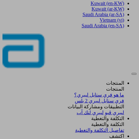
Kuwait
(en-KW)
Kuwait
(ar-KW)
Saudi Arabia
(ar-SA)
Vietnam
(vi)
Saudi Arabia
(en-SA)
المنتجات
المنتجات
ما هو فري ستايل ليبري؟
فري ستايل ليبري 2 بلس​
التطبيقات ومشاركة البيانات
ليبري ڤيو
ليبري لنك آب
التكلفة والتغطية
التكلفة والتغطية
تفاصيل التكلفة والتغطية
اكتشف​