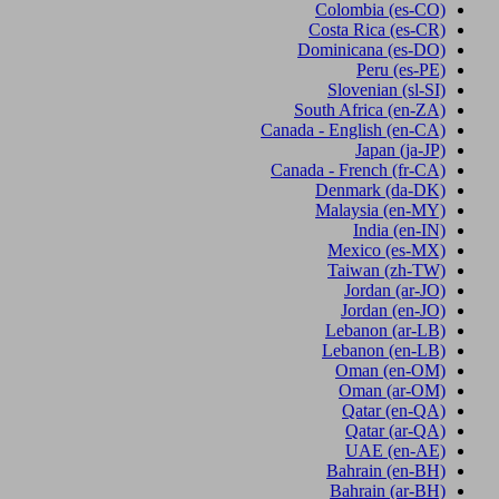
Colombia
(es-CO)
Costa Rica
(es-CR)
Dominicana
(es-DO)
Peru
(es-PE)
Slovenian
(sl-SI)
South Africa
(en-ZA)
Canada - English
(en-CA)
Japan
(ja-JP)
Canada - French
(fr-CA)
Denmark
(da-DK)
Malaysia
(en-MY)
India
(en-IN)
Mexico
(es-MX)
Taiwan
(zh-TW)
Jordan
(ar-JO)
Jordan
(en-JO)
Lebanon
(ar-LB)
Lebanon
(en-LB)
Oman
(en-OM)
Oman
(ar-OM)
Qatar
(en-QA)
Qatar
(ar-QA)
UAE
(en-AE)
Bahrain
(en-BH)
Bahrain
(ar-BH)