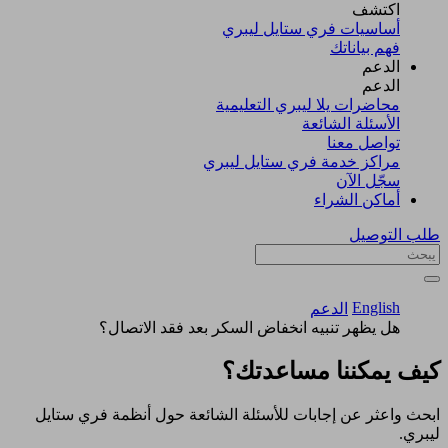
اكتشف​
أساسيات فري ستايل ليبري
فهم بياناتك
الدعم
الدعم
محاضرات يلا ليبري التعليمية
الأسئلة الشائعة
تواصل معنا
مراكز خدمة فري ستايل ليبري
سجّل الآن​
أماكن الشراء
طلب التوصيل
English
الدعم
هل يظهر تنبيه انخفاض السكر بعد فقد الاتصال؟
كيف يمكننا مساعدتك؟
ابحث واعثر عن إجابات للأسئلة الشائعة حول أنظمة فري ستايل
ليبري.