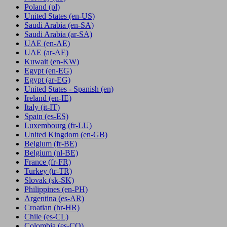
Poland
(pl)
United States
(en-US)
Saudi Arabia
(en-SA)
Saudi Arabia
(ar-SA)
UAE
(en-AE)
UAE
(ar-AE)
Kuwait
(en-KW)
Egypt
(en-EG)
Egypt
(ar-EG)
United States - Spanish
(en)
Ireland
(en-IE)
Italy
(it-IT)
Spain
(es-ES)
Luxembourg
(fr-LU)
United Kingdom
(en-GB)
Belgium
(fr-BE)
Belgium
(nl-BE)
France
(fr-FR)
Turkey
(tr-TR)
Slovak
(sk-SK)
Philippines
(en-PH)
Argentina
(es-AR)
Croatian
(hr-HR)
Chile
(es-CL)
Colombia
(es-CO)