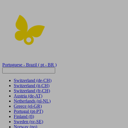
Portuguese - Brazil
( pt - BR )
Switzerland
(de-CH)
Switzerland
(it-CH)
Switzerland
(fr-CH)
Austria
(de-AT)
Netherlands
(nl-NL)
Greece
(el-GR)
Portugal
(pt-PT)
Finland
(fi)
Sweden
(sv-SE)
Norway
(no)