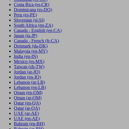
Costa Rica
(es-CR)
Dominicana
(es-DO)
Peru
(es-PE)
Slovenian
(sl-SI)
South Africa
(en-ZA)
Canada - English
(en-CA)
Japan
(ja-JP)
Canada - French
(fr-CA)
Denmark
(da-DK)
Malaysia
(en-MY)
India
(en-IN)
Mexico
(es-MX)
Taiwan
(zh-TW)
Jordan
(ar-JO)
Jordan
(en-JO)
Lebanon
(ar-LB)
Lebanon
(en-LB)
Oman
(en-OM)
Oman
(ar-OM)
Qatar
(en-QA)
Qatar
(ar-QA)
UAE
(ar-AE)
UAE
(en-AE)
Bahrain
(en-BH)
Bahrain
(ar-BH)