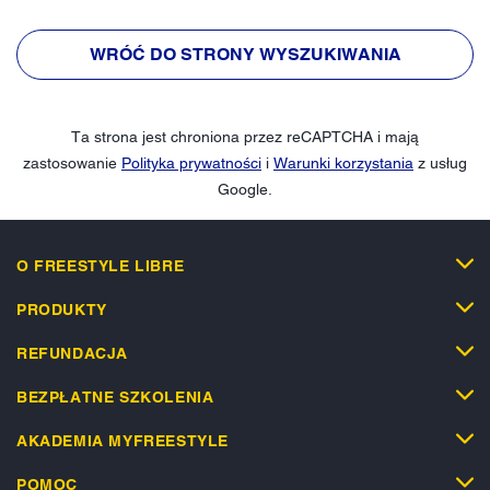
WRÓĆ DO STRONY WYSZUKIWANIA
Ta strona jest chroniona przez reCAPTCHA i mają
zastosowanie
Polityka prywatności
i
Warunki korzystania
z usług
Google.
O FREESTYLE LIBRE
PRODUKTY
REFUNDACJA
BEZPŁATNE SZKOLENIA
AKADEMIA MYFREESTYLE
POMOC