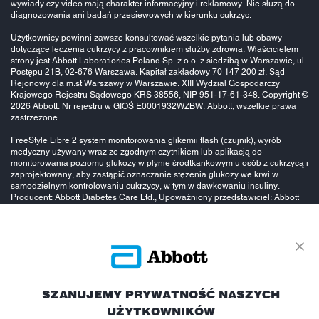
wywiady czy video mają charakter informacyjny i reklamowy. Nie służą do
diagnozowania ani badań przesiewowych w kierunku cukrzyc.
Użytkownicy powinni zawsze konsultować wszelkie pytania lub obawy
dotyczące leczenia cukrzycy z pracownikiem służby zdrowia. Właścicielem
strony jest Abbott Laboratiories Poland Sp. z o.o. z siedzibą w Warszawie, ul.
Postępu 21B, 02-676 Warszawa. Kapitał zakładowy 70 147 200 zł. Sąd
Rejonowy dla m.st Warszawy w Warszawie. XIII Wydział Gospodarczy
Krajowego Rejestru Sądowego KRS 38556, NIP 951-17-61-348. Copyright ©
2026 Abbott. Nr rejestru w GIOŚ E0001932WZBW. Abbott, wszelkie prawa
zastrzeżone.
FreeStyle Libre 2 system monitorowania glikemii flash (czujnik), wyrób
medyczny używany wraz ze zgodnym czytnikiem lub aplikacją do
monitorowania poziomu glukozy w płynie śródtkankowym u osób z cukrzycą i
zaprojektowany, aby zastąpić oznaczanie stężenia glukozy we krwi w
samodzielnym kontrolowaniu cukrzycy, w tym w dawkowaniu insuliny.
Producent: Abbott Diabetes Care Ltd., Upoważniony przedstawiciel: Abbott
B.V., Reklamodawca: Abbott Laboratories Poland sp. z o.o.
To jest wyrób
medyczny.
SZANUJEMY PRYWATNOŚĆ NASZYCH
UŻYTKOWNIKÓW