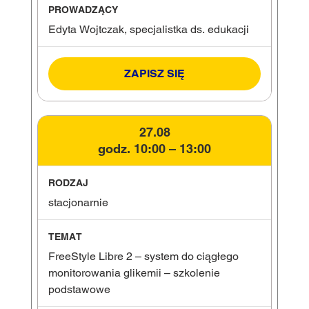
Edyta Wojtczak, specjalistka ds. edukacji
ZAPISZ SIĘ
27.08
godz. 10:00 – 13:00
stacjonarnie
FreeStyle Libre 2 – system do ciągłego
monitorowania glikemii – szkolenie
podstawowe