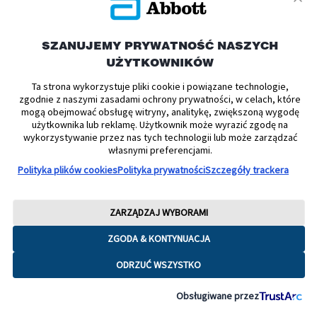
Samokontrola cukrzycy przy pomocy
systemu FreeStyle Libre 2 – od podstaw –
SZANUJEMY PRYWATNOŚĆ NASZYCH
szkolenie instruktażowe dla
UŻYTKOWNIKÓW
początkujących
Ta strona wykorzystuje pliki cookie i powiązane technologie,
zgodnie z naszymi zasadami ochrony prywatności, w celach, które
mogą obejmować obsługę witryny, analitykę, zwiększoną wygodę
użytkownika lub reklamę. Użytkownik może wyrazić zgodę na
nie dotyczy
wykorzystywanie przez nas tych technologii lub może zarządzać
własnymi preferencjami.
Polityka plików cookies
Polityka prywatności
Szczegóły trackera
Dominika Wielgat, specjalistka ds. edukacji
ZARZĄDZAJ WYBORAMI
ZAPISZ SIĘ
ZGODA & KONTYNUACJA
ODRZUĆ WSZYSTKO
28.08
Obsługiwane przez
godz. 10:00 – 13:00