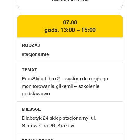
07.08
godz. 13:00 – 15:00
stacjonarnie
FreeStyle Libre 2 – system do ciągłego
monitorowania glikemii – szkolenie
podstawowe
Diabetyk 24 sklep stacjonarny, ul.
Starowiślna 26, Kraków