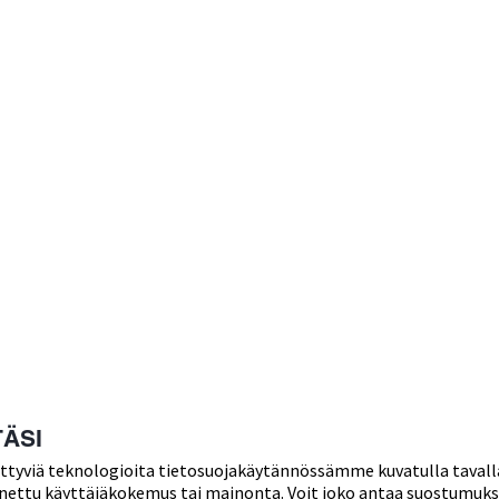
ÄSI
liittyviä teknologioita tietosuojakäytännössämme kuvatulla tavall
annettu käyttäjäkokemus tai mainonta. Voit joko antaa suostumukses