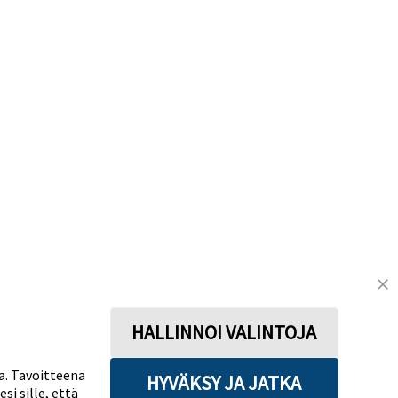
HALLINNOI VALINTOJA
a. Tavoitteena
HYVÄKSY JA JATKA
i sille, että