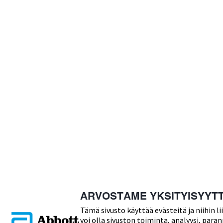
ARVOSTAME YKSITYISYYTT
Tämä sivusto käyttää evästeitä ja niihin 
voi olla sivuston toiminta, analyysi, par